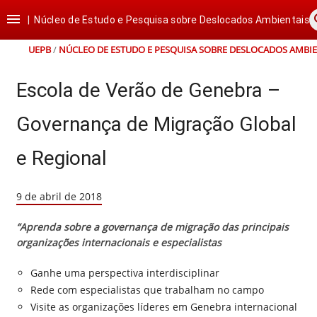
Ir
Ir
Ir
Ir

s
para
para
para
para
|
Núcleo de Estudo e Pesquisa sobre Deslocados Ambientais
o
o
a
o
conteúdo
menu
busca
rodapé
UEPB
/
NÚCLEO DE ESTUDO E PESQUISA SOBRE DESLOCADOS AMBIE
Escola de Verão de Genebra –
Governança de Migração Global
e Regional
9 de abril de 2018
“Aprenda sobre a governança de migração das principais
organizações internacionais e especialistas
Ganhe uma perspectiva interdisciplinar
Rede com especialistas que trabalham no campo
Visite as organizações líderes em Genebra internacional