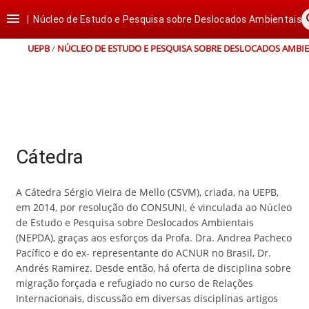
Ir
Ir
Ir
Ir

s
para
para
para
para
|
Núcleo de Estudo e Pesquisa sobre Deslocados Ambientais
o
o
a
o
conteúdo
menu
busca
rodapé
UEPB
/
NÚCLEO DE ESTUDO E PESQUISA SOBRE DESLOCADOS AMBIE
Cátedra
A Cátedra Sérgio Vieira de Mello (CSVM), criada, na UEPB,
em 2014, por resolução do CONSUNI, é vinculada ao Núcleo
de Estudo e Pesquisa sobre Deslocados Ambientais
(NEPDA), graças aos esforços da Profa. Dra. Andrea Pacheco
Pacífico e do ex- representante do ACNUR no Brasil, Dr.
Andrés Ramirez. Desde então, há oferta de disciplina sobre
migração forçada e refugiado no curso de Relações
Internacionais, discussão em diversas disciplinas artigos