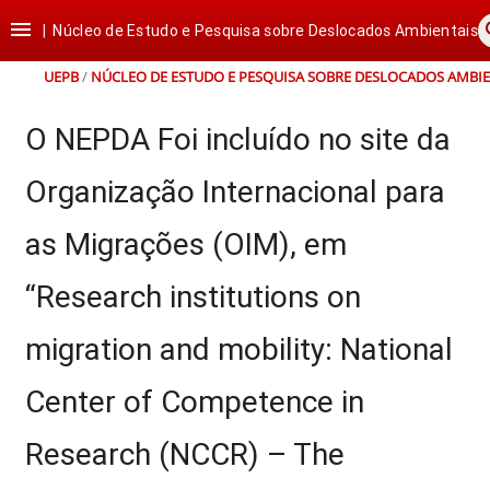
Ir
Ir
Ir
Ir

s
para
para
para
para
|
Núcleo de Estudo e Pesquisa sobre Deslocados Ambientais
o
o
a
o
conteúdo
menu
busca
rodapé
UEPB
/
NÚCLEO DE ESTUDO E PESQUISA SOBRE DESLOCADOS AMBIE
O NEPDA Foi incluído no site da
Organização Internacional para
as Migrações (OIM), em
“Research institutions on
migration and mobility: National
Center of Competence in
Research (NCCR) – The