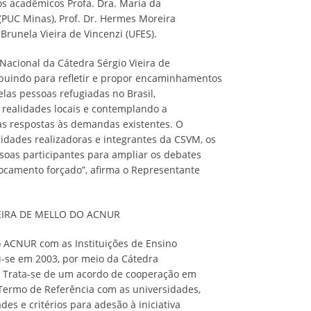
os acadêmicos Profa. Dra. Maria da
PUC Minas), Prof. Dr. Hermes Moreira
 Brunela Vieira de Vincenzi (UFES).
Nacional da Cátedra Sérgio Vieira de
buindo para refletir e propor encaminhamentos
las pessoas refugiadas no Brasil,
 realidades locais e contemplando a
as respostas às demandas existentes. O
dades realizadoras e integrantes da CSVM, os
soas participantes para ampliar os debates
ocamento forçado”, afirma o Representante
EIRA DE MELLO DO ACNUR
 o ACNUR com as Instituições de Ensino
iou-se em 2003, por meio da Cátedra
). Trata-se de um acordo de cooperação em
ermo de Referência com as universidades,
es e critérios para adesão à iniciativa