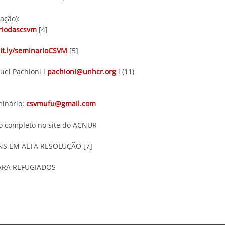
cação):
riodascsvm
[4]
bit.ly/seminarioCSVM
[5]
uel Pachioni l
pachioni@unhcr.org
l (11)
minário:
csvmufu@gmail.com
xto completo no site do ACNUR
NS EM ALTA RESOLUÇÃO [7]
ARA REFUGIADOS