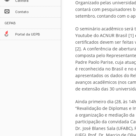
Cátedra
Organizado pelas universida
contará com pesquisadores bra
Contato
setembro, contando com o ap
GEPAB
O seminário acadêmico será t
Portal da UEPB
Youtube do ACNUR Brasil [1] 
certificados devem ser feitas
[2]. A conferência de abertur
composta pelo Representante 
Padre Paolo Parise, cuja atua
é reconhecida no Brasil e no 
apresentados os dados do Re
avanços acadêmicos (nos camp
de extensão das 30 universi
Ainda primeiro dia (28, às 14
“Revalidação de Diplomas e I
a organização e mediação da 
participação da convidada Ca
Dr. José Blanes Sala (UFABC), 
(UFG), Prof. Dr. Marcio de Oli