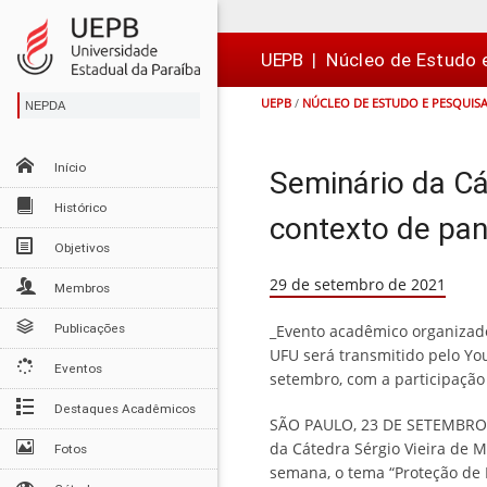
Ir
Ir
Ir
Ir
para
para
para
para
o
o
a
o

UEPB
|
Núcleo de Estudo 
conteúdo
menu
busca
rodapé
UEPB
/
NÚCLEO DE ESTUDO E PESQUIS
NEPDA
Início
Seminário da Cá
Histórico
contexto de pan
Objetivos
29 de setembro de 2021
Membros
Publicações
_Evento acadêmico organizad
UFU será transmitido pelo Yo
Eventos
setembro, com a participação
Destaques Acadêmicos
SÃO PAULO, 23 DE SETEMBRO D
da Cátedra Sérgio Vieira de 
Fotos
semana, o tema “Proteção de