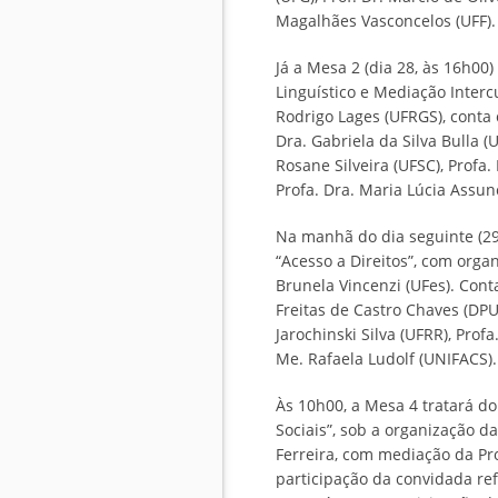
Magalhães Vasconcelos (UFF).
Já a Mesa 2 (dia 28, às 16h00
Linguístico e Mediação Intercu
Rodrigo Lages (UFRGS), conta 
Dra. Gabriela da Silva Bulla 
Rosane Silveira (UFSC), Profa
Profa. Dra. Maria Lúcia Assun
Na manhã do dia seguinte (29
“Acesso a Direitos”, com orga
Brunela Vincenzi (UFes). Cont
Freitas de Castro Chaves (DPU
Jarochinski Silva (UFRR), Prof
Me. Rafaela Ludolf (UNIFACS).
Às 10h00, a Mesa 4 tratará do
Sociais”, sob a organização da
Ferreira, com mediação da Pro
participação da convidada r