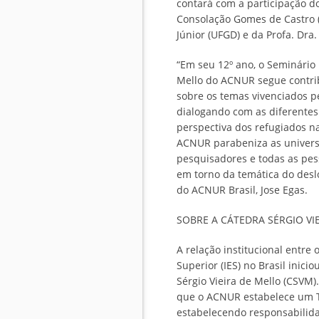
contará com a participação d
Consolação Gomes de Castro (
Júnior (UFGD) e da Profa. Dra.
“Em seu 12º ano, o Seminário 
Mello do ACNUR segue contri
sobre os temas vivenciados pe
dialogando com as diferentes
perspectiva dos refugiados n
ACNUR parabeniza as universi
pesquisadores e todas as pes
em torno da temática do desl
do ACNUR Brasil, Jose Egas.
SOBRE A CÁTEDRA SÉRGIO VI
A relação institucional entre
Superior (IES) no Brasil inic
Sérgio Vieira de Mello (CSVM
que o ACNUR estabelece um T
estabelecendo responsabilidad