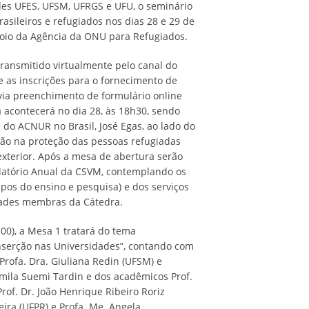
des UFES, UFSM, UFRGS e UFU, o seminário
sileiros e refugiados nos dias 28 e 29 de
oio da Agência da ONU para Refugiados.
ransmitido virtualmente pelo canal do
e as inscrições para o fornecimento de
 via preenchimento de formulário online
a acontecerá no dia 28, às 18h30, sendo
do ACNUR no Brasil, José Egas, ao lado do
ção na proteção das pessoas refugiadas
exterior. Após a mesa de abertura serão
latório Anual da CSVM, contemplando os
os do ensino e pesquisa) e dos serviços
dades membras da Cátedra.
h00), a Mesa 1 tratará do tema
nserção nas Universidades”, contando com
Profa. Dra. Giuliana Redin (UFSM) e
mila Suemi Tardin e dos acadêmicos Prof.
Prof. Dr. João Henrique Ribeiro Roriz
veira (UFPR) e Profa. Me. Angela