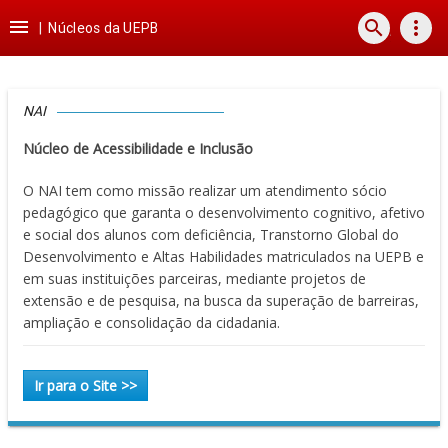
Ir
Ir
Ir
Ir

search
more_vert
para
para
para
para
|
Núcleos da UEPB
o
o
a
o
conteúdo
menu
busca
rodapé
NAI
Núcleo de Acessibilidade e Inclusão
O NAI tem como missão realizar um atendimento sócio
pedagógico que garanta o desenvolvimento cognitivo, afetivo
e social dos alunos com deficiência, Transtorno Global do
Desenvolvimento e Altas Habilidades matriculados na UEPB e
em suas instituições parceiras, mediante projetos de
extensão e de pesquisa, na busca da superação de barreiras,
ampliação e consolidação da cidadania.
Ir para o Site >>