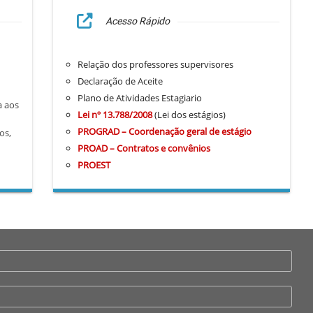
Acesso Rápido
Relação dos professores supervisores
Declaração de Aceite
Plano de Atividades Estagiario
a aos
Lei nº 13.788/2008
(Lei dos estágios)
PROGRAD – Coordenação geral de estágio
os,
PROAD – Contratos e convênios
PROEST