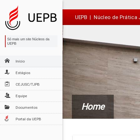
Ir
Ir
Ir
Ir
para
para
para
para
o
o
a
o

UEPB
|
Núcleo de Prática 
conteúdo
menu
busca
rodapé
Só mais um site Núcleos da
UEPB
Início
Estágios
CEJUSC/TJPB
Equipe
Home
Documentos
Portal da UEPB