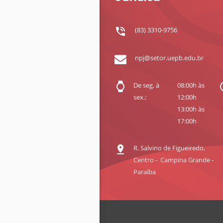
(83) 3310-9756
npj@setor.uepb.edu.br
De seg. à
08:00h às
sex.:
12:00h
13:00h às
17:00h
R. Salvino de Figueiredo,
Centro - Campina Grande -
Paraíba