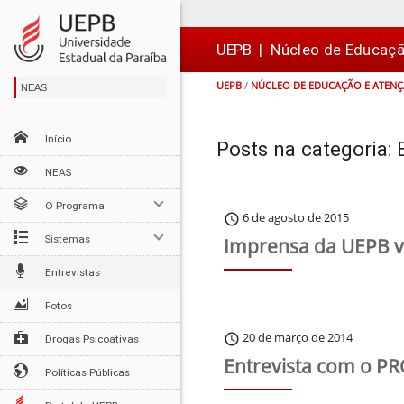
Ir
Ir
Ir
Ir
para
para
para
para
o
o
a
o

UEPB
|
Núcleo de Educaç
conteúdo
menu
busca
rodapé
UEPB
/
NÚCLEO DE EDUCAÇÃO E ATEN
NEAS
Início
Posts na categoria: 
NEAS
O Programa
6 de agosto de 2015
schedule
Sistemas
Imprensa da UEPB vi
Entrevistas
Fotos
20 de março de 2014
schedule
Drogas Psicoativas
Entrevista com o P
Políticas Públicas