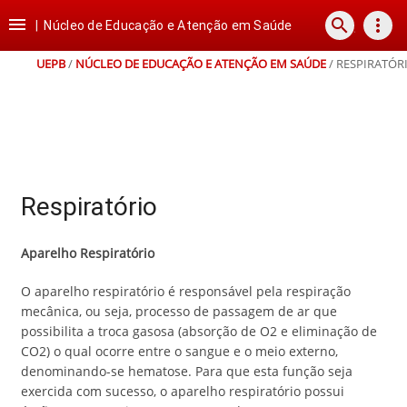
Ir
Ir
Ir
Ir

search
more_vert
para
para
para
para
|
Núcleo de Educação e Atenção em Saúde
o
o
a
o
conteúdo
menu
busca
rodapé
UEPB
/
NÚCLEO DE EDUCAÇÃO E ATENÇÃO EM SAÚDE
/
RESPIRATÓR
Respiratório
Aparelho Respiratório
O aparelho respiratório é responsável pela respiração
mecânica, ou seja, processo de passagem de ar que
possibilita a troca gasosa (absorção de O2 e eliminação de
CO2) o qual ocorre entre o sangue e o meio externo,
denominando-se hematose. Para que esta função seja
exercida com sucesso, o aparelho respiratório possui