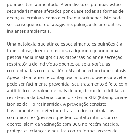
pulmões tem aumentado. Além disso, os pulmões estão
secundariamente afetados por quase todas as formas de
doenças terminais como o enfisema pulmonar. Isto pode
ser conseqüência do tabagismo, poluição do ar e outros
inalantes ambientais.
Uma patologia que atinge especialmente os pulmões é a
tuberculose, doença infecciosa adquirida quando uma
pessoa sadia inala gotículas dispersas no ar de secreção
respiratória do indivíduo doente, ou seja, gotículas
contaminadas com a bactéria Mycobacterium tuberculosis.
Apesar de altamente contagiosa, a tuberculose é curável e
pode ser facilmente prevenida. Seu tratamento é feito com
antibióticos, geralmente mais de um, de modo a driblar a
resistência da bactéria, como o sistema RHZ (Rifampicina +
isoniazida + pirazinamida). A prevenção consiste
basicamente em detectar e tratar todos, controlar os
comunicantes (pessoas que têm contato íntimo com o
doente) além da vacinação com BCG no recém nascido,
protege as crianças e adultos contra formas graves de