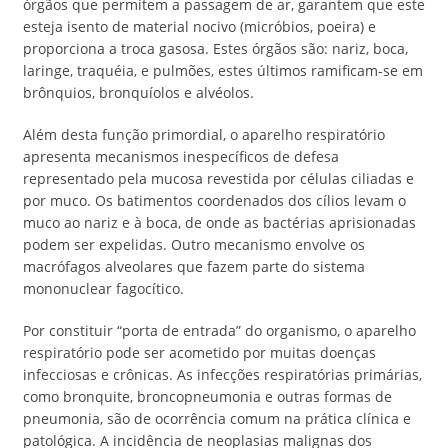
órgãos que permitem a passagem de ar, garantem que este
esteja isento de material nocivo (micróbios, poeira) e
proporciona a troca gasosa. Estes órgãos são: nariz, boca,
laringe, traquéia, e pulmões, estes últimos ramificam-se em
brônquios, bronquíolos e alvéolos.
Além desta função primordial, o aparelho respiratório
apresenta mecanismos inespecíficos de defesa
representado pela mucosa revestida por células ciliadas e
por muco. Os batimentos coordenados dos cílios levam o
muco ao nariz e à boca, de onde as bactérias aprisionadas
podem ser expelidas. Outro mecanismo envolve os
macrófagos alveolares que fazem parte do sistema
mononuclear fagocítico.
Por constituir “porta de entrada” do organismo, o aparelho
respiratório pode ser acometido por muitas doenças
infecciosas e crônicas. As infecções respiratórias primárias,
como bronquite, broncopneumonia e outras formas de
pneumonia, são de ocorrência comum na prática clínica e
patológica. A incidência de neoplasias malignas dos