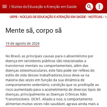
Ir
Ir
Ir
Ir

search
more_vert
para
para
para
para
|
Núcleo de Educação e Atenção em Saúde
o
o
a
o
conteúdo
menu
busca
rodapé
UEPB
/
NÚCLEO DE EDUCAÇÃO E ATENÇÃO EM SAÚDE
/
NOTÍCIAS
/
M
Mente sã, corpo sã
19 de agosto de 2024
No Brasil, as principais causas para o absenteísmo por
doença em servidores públicos são relacionadas a
transtornos mentais ou comportamentais, além das
doenças osteomusculares, este fato pode ser reflexo do
estilo de vida desses trabalhadores,issso deve-se na
maioria das vezes em função da sua dinâmica de
comportamento sedentário, condição que os predispõe ao
risco aumentado para o acometimento de diversos tipos de
doenças, principalmente as Doenças Crônicas Não
Transmissíveis- DCNT. Aliado a isso, o comportamento
alimentar,muitas vezes não saudável, agrava ainda mais a