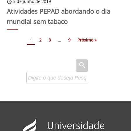
3 de junho de 2019
schedule
Atividades PEPAD abordando o dia
mundial sem tabaco
1
2
3
…
9
Próximo »