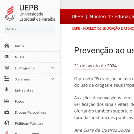
Ir
Ir
Ir
Ir
para
para
para
para
o
o
a
o

UEPB
|
Núcleo de Educaç
conteúdo
menu
busca
rodapé
UEPB
/
NÚCLEO DE EDUCAÇÃO E ATEN
NEAS
Início
Prevenção ao us
NEAS
21 de agosto de 2024
O Programa
O projeto “Prevenção ao uso 
Sistemas
do uso de drogas e seus impa
Entrevistas
As ações desenvolvidas tem cu
Fotos
verificação dos sinais vitais
ofertando também suporte e a
Drogas Psicoativas
fora das instituições públicas
Políticas Públicas
Ana Clara de Queiroz Souza